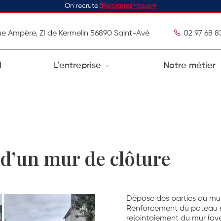
On recrute !
Rejoignez-nous
ue Ampère, ZI de Kermelin 56890 Saint-Avé
02 97 68 8
l
L’entreprise
Notre métier
 d’un mur de clôture
Dépose des parties du mu
Renforcement du poteau s
rejointoiement du mur (avec